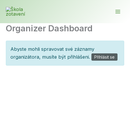
Přeskočit
na
obsah
Organizer Dashboard
Abyste mohli spravovat své záznamy
organizátora, musíte být přihlášeni.
Přihlásit se